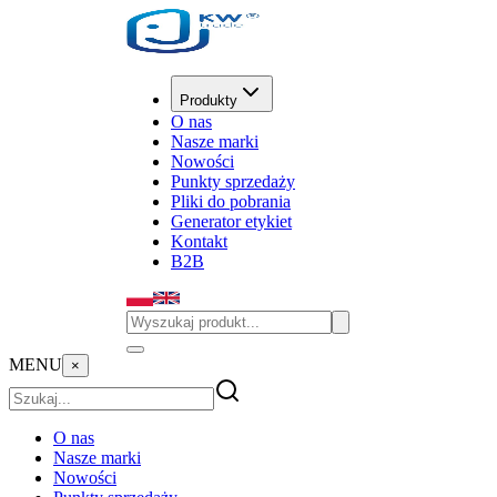
Produkty
O nas
Nasze marki
Nowości
Punkty sprzedaży
Pliki do pobrania
Generator etykiet
Kontakt
B2B
MENU
×
O nas
Nasze marki
Nowości