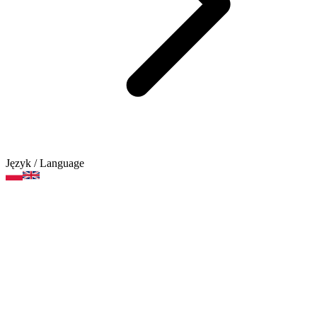
Język
/ Language
Uchwyt do ołówka
Kategorie produktów
Marki
Artykuły artystyczne
Artykuły piśmienne i korekcyjne