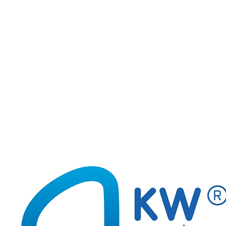
Wkłady do długopisów
Zakreślacze
Artykuły plastyczne
Dziurkacze i zszywacze, art. metalowe
Galanteria biurowa i szkolna
Galanteria papiernicza
Kalkulatory, artykuły czyszczące
Kleje i taśmy
Markery do oznaczania prania
Organizacja dokumentów
160-2102
Uchwyt na ołówek GR-F3U 3 szt.