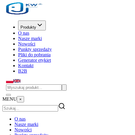
Produkty
O nas
Nasze marki
Nowości
Punkty sprzedaży
Pliki do pobrania
Generator etykiet
Kontakt
B2B
MENU
×
O nas
Nasze marki
Nowości