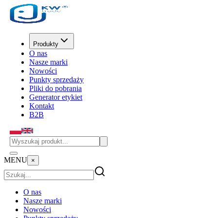
Produkty
O nas
Nasze marki
Nowości
Punkty sprzedaży
Pliki do pobrania
Generator etykiet
Kontakt
B2B
MENU
×
O nas
Nasze marki
Nowości