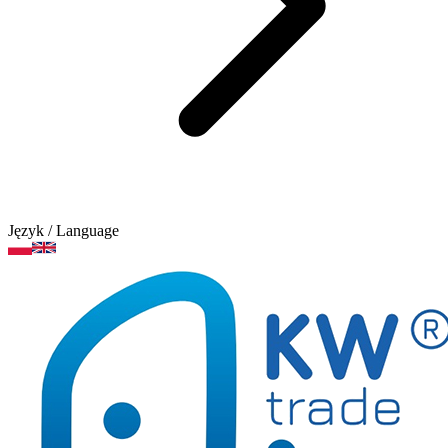
Język
/ Language