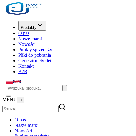
Produkty
O nas
Nasze marki
Nowości
Punkty sprzedaży
Pliki do pobrania
Generator etykiet
Kontakt
B2B
MENU
×
O nas
Nasze marki
Nowości