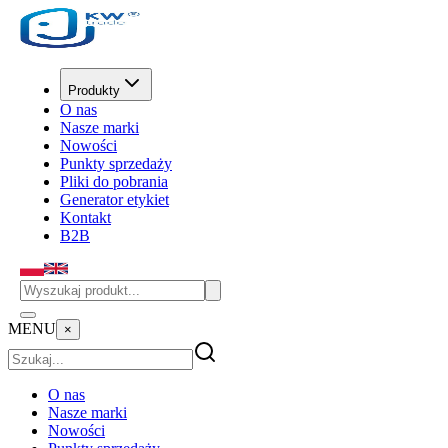
Produkty
O nas
Nasze marki
Nowości
Punkty sprzedaży
Pliki do pobrania
Generator etykiet
Kontakt
B2B
MENU
×
O nas
Nasze marki
Nowości