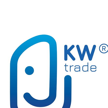
Płótno malarskie
Tuby kreślarskie
Węgiel rysunkowy