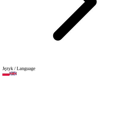
Język
/ Language
Artykuły artystyczne
Kategorie produktów
Marki
Artykuły artystyczne
Bloki malarskie