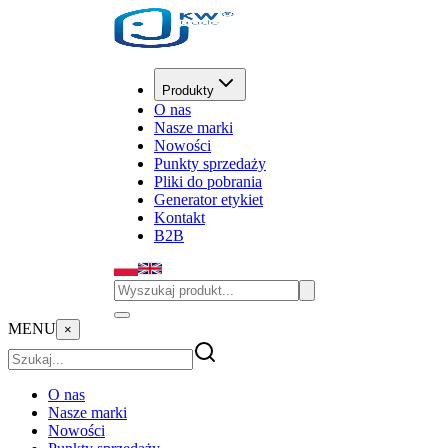
Produkty
O nas
Nasze marki
Nowości
Punkty sprzedaży
Pliki do pobrania
Generator etykiet
Kontakt
B2B
MENU
×
O nas
Nasze marki
Nowości