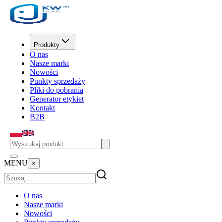
Produkty
O nas
Nasze marki
Nowości
Punkty sprzedaży
Pliki do pobrania
Generator etykiet
Kontakt
B2B
MENU
×
O nas
Nasze marki
Nowości