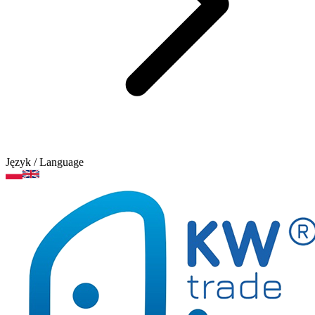
Język
/ Language