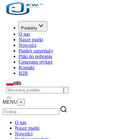
Produkty
O nas
Nasze marki
Nowości
Punkty sprzedaży
Pliki do pobrania
Generator etykiet
Kontakt
B2B
MENU
×
O nas
Nasze marki
Nowości