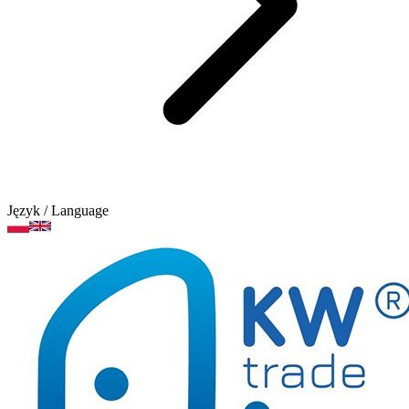
Język
/ Language