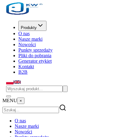
Produkty
O nas
Nasze marki
Nowości
Punkty sprzedaży
Pliki do pobrania
Generator etykiet
Kontakt
B2B
MENU
×
O nas
Nasze marki
Nowości